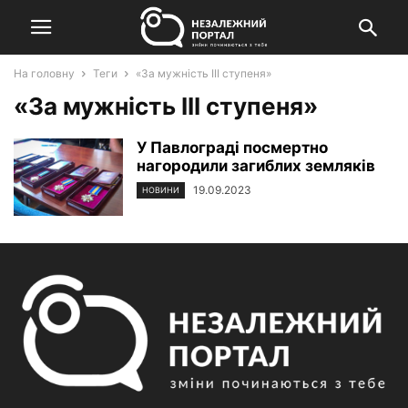
На головну
Теги
«За мужність ІІІ ступеня»
«За мужність ІІІ ступеня»
У Павлограді посмертно
нагородили загиблих земляків
19.09.2023
НОВИНИ