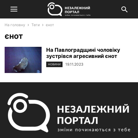
На головну
Теги
єнот
єнот
На Павлоградщині чоловіку
зустрівся агресивний єнот
19.11.2023
НОВИНИ