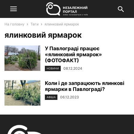
На головну
Теги
ялинковий ярмарок
ялинковий ярмарок
У Павлограді працює
«ялинковий ярмарок»
(ФОТОФАКТ)
08.12.2024
НОВИНИ
Коли і де запрацюють ялинкові
ярмарки в Павлограді?
06.12.2023
АФІША