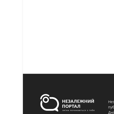
Нез
пуб
Дні