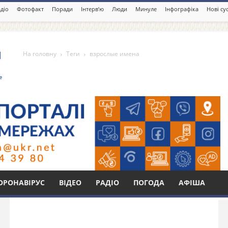
діо
Фотофакт
Поради
Інтерв’ю
Люди
Минуле
Інфографіка
Нові су
На головну
Теги
взрослые имена
а
Бі
ОРОНАВІРУС
ВІДЕО
РАДІО
ПОГОДА
АФІША