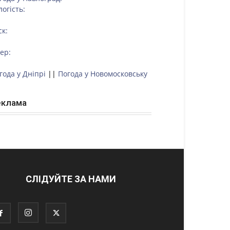
логість:
ск:
тер:
года у Дніпрі
||
Погода у Новомосковську
еклама
СЛІДУЙТЕ ЗА НАМИ