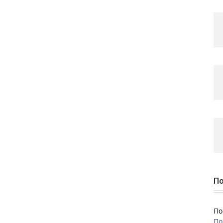
По
По
По