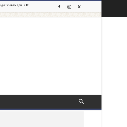
сіди: житло для ВПО
льше новин