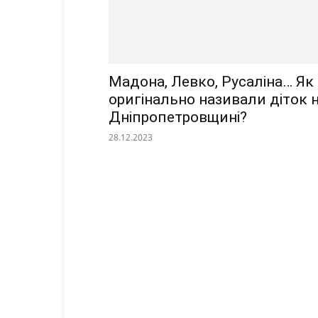
Мадона, Левко, Русаліна… Як
оригінально називали діток 
Дніпропетровщині?
28.12.2023