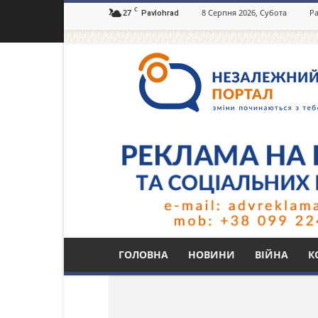
C
27
8 Серпня 2026, Субота
Ра
Pavlohrad
Незалежний
портал
Павлоград.dp.ua
Тег: взрослые имен
ГОЛОВНА
НОВИНИ
ВІЙНА
К