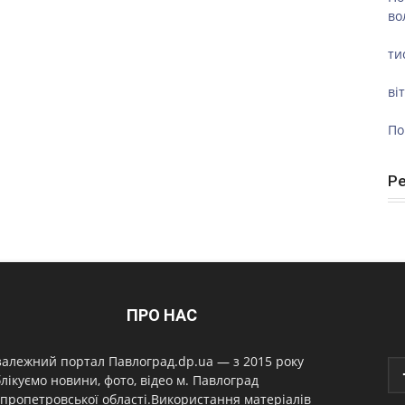
во
ти
ві
По
Р
ПРО НАС
алежний портал Павлоград.dp.ua — з 2015 року
лікуємо новини, фото, відео м. Павлоград
пропетровської області.Використання матеріалів