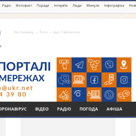
Радіо
Фотофакт
Поради
Інтерв’ю
Люди
Минуле
Інфографіка
Нові
На головну
Теги
вул. Світлична
Бі
ОРОНАВІРУС
ВІДЕО
РАДІО
ПОГОДА
АФІША