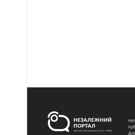
Нез
пуб
Дні