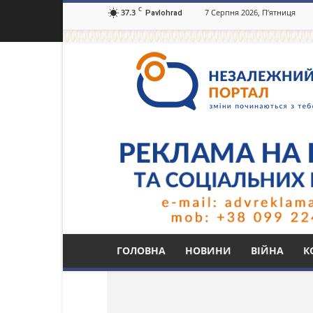
C
37.3
7 Серпня 2026, П’ятниця
Pavlohrad
Незалежний
портал
Павлоград.dp.ua
Тег: вул. Світлична
ГОЛОВНА
НОВИНИ
ВІЙНА
К