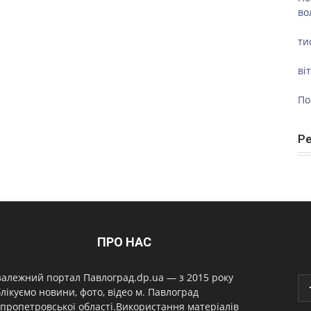
во
ти
ві
По
Р
ПРО НАС
алежний портал Павлоград.dp.ua — з 2015 року
лікуємо новини, фото, відео м. Павлоград
пропетровської області.Використання матеріалів