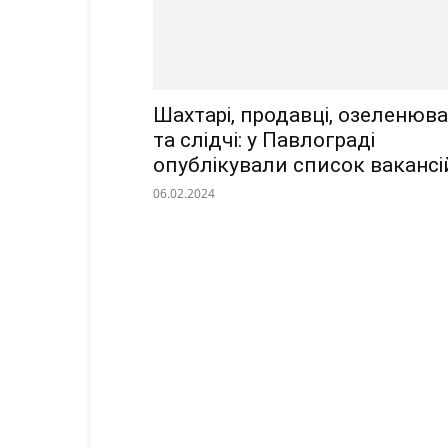
Шахтарі, продавці, озеленюва
та слідчі: у Павлограді
опублікували список вакансі
06.02.2024