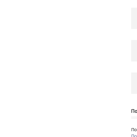
По
По
По