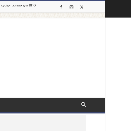
 сусіди: житло для ВПО
льше новин