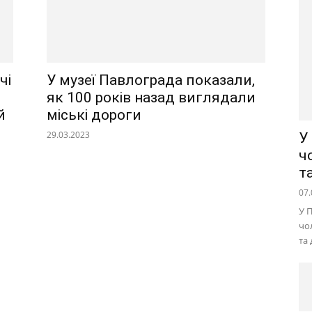
чі
У музеї Павлограда показали,
як 100 років назад виглядали
й
міські дороги
29.03.2023
У
ч
т
07.
У 
чо
та