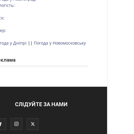
логість:
ск:
тер:
года у Дніпрі
||
Погода у Новомосковську
еклама
СЛІДУЙТЕ ЗА НАМИ