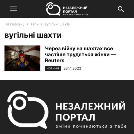
На головну
Теги
вугільні шахти
вугільні шахти
Через війну на шахтах все
частіше трудяться жінки —
Reuters
26.11.2023
НОВИНИ