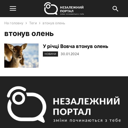
На головну
Теги
втонув олень
втонув олень
У річці Вовча втонув олень
30.01.2024
НОВИНИ