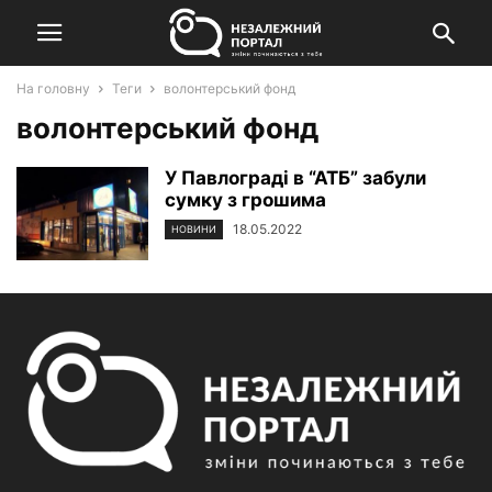
На головну
Теги
волонтерський фонд
волонтерський фонд
У Павлограді в “АТБ” забули
сумку з грошима
18.05.2022
НОВИНИ