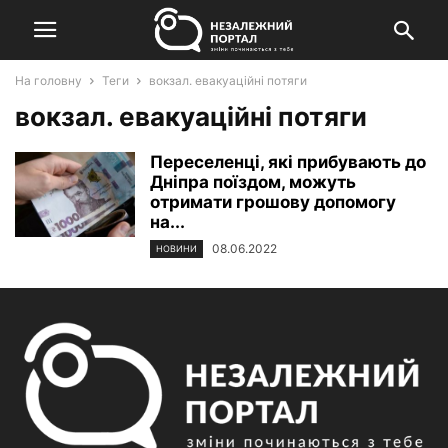
На головну
Теги
вокзал. евакуаційні потяги
вокзал. евакуаційні потяги
Переселенці, які прибувають до
Дніпра поїздом, можуть
отримати грошову допомогу
на...
08.06.2022
НОВИНИ