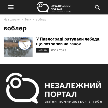
На головну
Теги
воблер
воблер
У Павлограді рятували лебедя,
що потрапив на гачок
05.12.2023
НОВИНИ