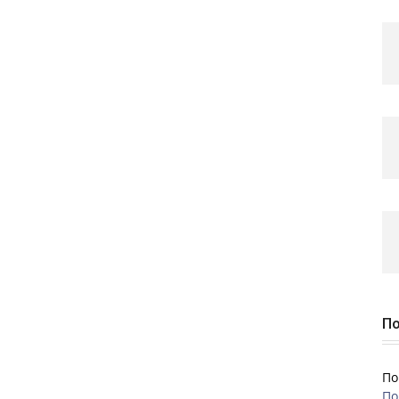
По
По
По