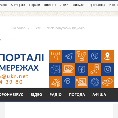
Радіо
Фотофакт
Поради
Інтерв’ю
Люди
Минуле
Інфографіка
Нові 
На головну
Теги
вивіз побутових відходів
 відходів
Бі
ОРОНАВІРУС
ВІДЕО
РАДІО
ПОГОДА
АФІША