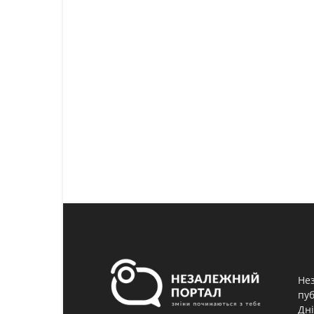
Нез
пуб
Дні