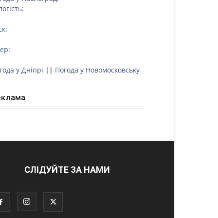
логість:
ск:
тер:
года у Дніпрі
||
Погода у Новомосковську
еклама
СЛІДУЙТЕ ЗА НАМИ