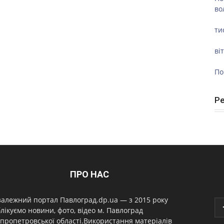
во
ти
ві
По
Р
ПРО НАС
алежний портал Павлоград.dp.ua — з 2015 року
лікуємо новини, фото, відео м. Павлоград
пропетровської області.Використання матеріалів