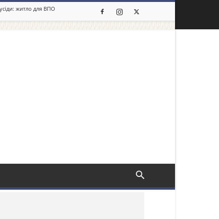
сусіди: житло для ВПО
льше новин