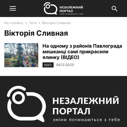
На головну
Теги
Вікторія Сливная
Вікторія Сливная
На одному з районів Павлограда
мешканці самі прикрасили
ялинку (ВІДЕО)
06.12.2023
ВІДЕО