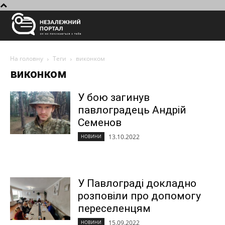
На головну
Теги
виконком
виконком
У бою загинув
павлоградець Андрій
Семенов
13.10.2022
НОВИНИ
У Павлограді докладно
розповіли про допомогу
переселенцям
15.09.2022
НОВИНИ