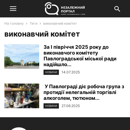
На головну
Теги
виконавчий комітет
виконавчий комітет
За І півріччя 2025 року до
виконавчого комітету
Павлоградської міської ради
надійшло...
14.07.2025
НОВИНИ
У Павлограді діє робоча група з
протидії нелегальній торгівлі
алкоголем, тютюном...
27.06.2025
НОВИНИ