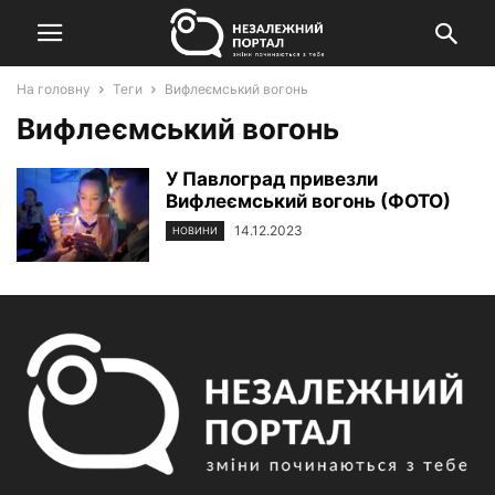
На головну
Теги
Вифлеємський вогонь
Вифлеємський вогонь
У Павлоград привезли
Вифлеємський вогонь (ФОТО)
14.12.2023
НОВИНИ