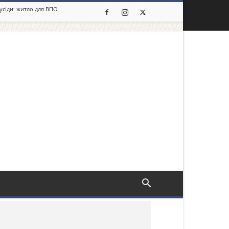
сусіди: житло для ВПО
льше новин