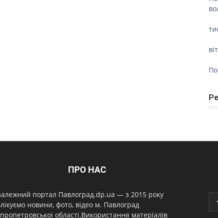
во
ти
ві
По
Р
ПРО НАС
алежний портал Павлоград.dp.ua — з 2015 року
лікуємо новини, фото, відео м. Павлоград
пропетровської області.Використання матеріалів