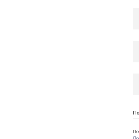
По
По
По