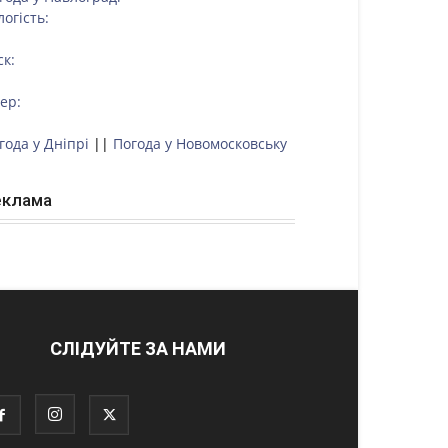
логість:
ск:
тер:
года у Дніпрі
||
Погода у Новомосковську
еклама
СЛІДУЙТЕ ЗА НАМИ