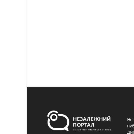
Нез
пуб
Дні