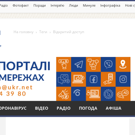
Радіо
Фотофакт
Поради
Інтерв’ю
Люди
Минуле
Інфографіка
Нові 
На головну
Теги
Відкритий доступ
уп
Бі
ОРОНАВІРУС
ВІДЕО
РАДІО
ПОГОДА
АФІША