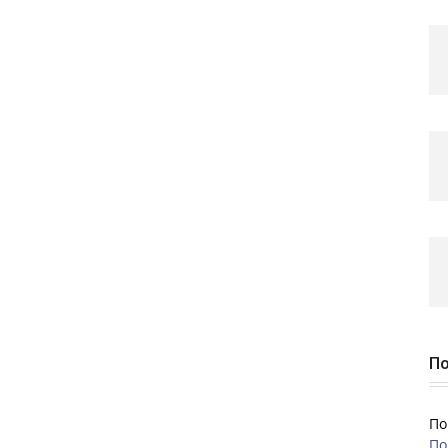
По
По
По