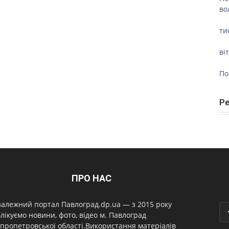
во
ти
ві
По
Р
ПРО НАС
алежний портал Павлоград.dp.ua — з 2015 року
лікуємо новини, фото, відео м. Павлоград
пропетровської області.Використання матеріалів