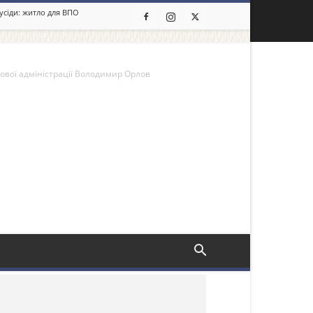
сусіди: житло для ВПО
кової адміністрації Володимир Орлов
льше новин