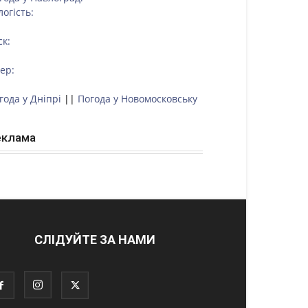
логість:
ск:
тер:
года у Дніпрі
||
Погода у Новомосковську
еклама
СЛІДУЙТЕ ЗА НАМИ