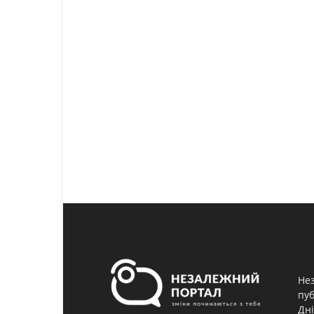
Нез
пуб
Дні