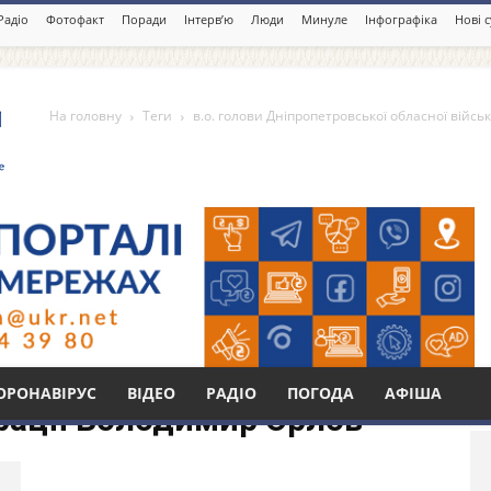
Радіо
Фотофакт
Поради
Інтерв’ю
Люди
Минуле
Інфографіка
Нові 
На головну
Теги
в.о. голови Дніпропетровської обласної війсь
іпропетровської обласної
Бі
ОРОНАВІРУС
ВІДЕО
РАДІО
ПОГОДА
АФІША
трації Володимир Орлов