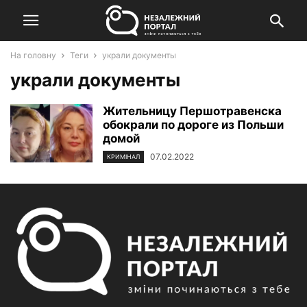
На головну
Теги
украли документы
украли документы
Жительницу Першотравенска
обокрали по дороге из Польши
домой
07.02.2022
КРИМІНАЛ