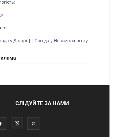
логість:
ск:
тер:
года у Дніпрі
||
Погода у Новомосковську
еклама
СЛІДУЙТЕ ЗА НАМИ