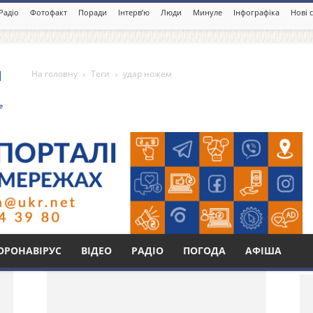
Радіо
Фотофакт
Поради
Інтерв’ю
Люди
Минуле
Інфографіка
Нові 
На головну
Теги
удар ножем
Бі
ОРОНАВІРУС
ВІДЕО
РАДІО
ПОГОДА
АФІША