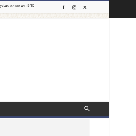
сусіди: житло для ВПО
льше новин