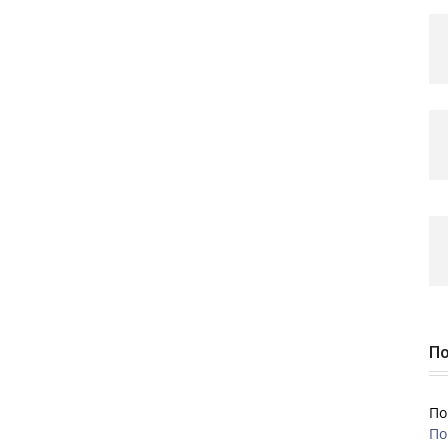
По
По
По