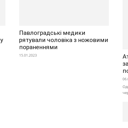
Павлоградські медики
 у
рятували чоловіка з ножовими
пораненнями
15.01.2023
А
з
п
06.
Од
че