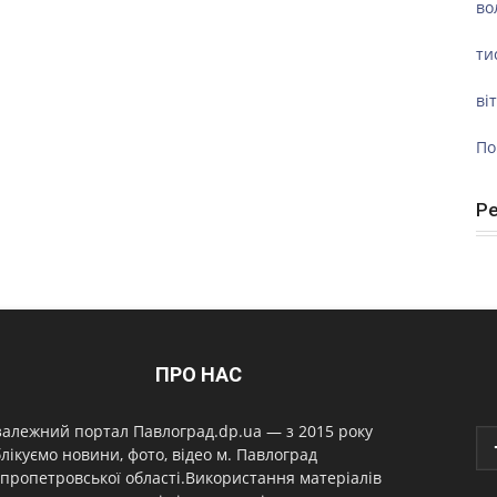
во
ти
ві
По
Р
ПРО НАС
алежний портал Павлоград.dp.ua — з 2015 року
лікуємо новини, фото, відео м. Павлоград
пропетровської області.Використання матеріалів