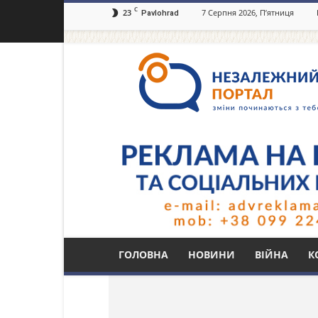
C
23
7 Серпня 2026, П’ятниця
Pavlohrad
Незалежний
портал
Павлоград.dp.ua
Тег: удар ножем
ГОЛОВНА
НОВИНИ
ВІЙНА
К