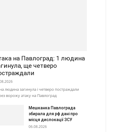
така на Павлоград: 1 людина
агинула, ще четверо
остраждали
08.2026
на людина загинула і четверо постраждали
рез ворожу атаку на Павлоград
Мешканка Павлограда
збирала для рф дані про
місця дислокації ЗСУ
06.08.2026