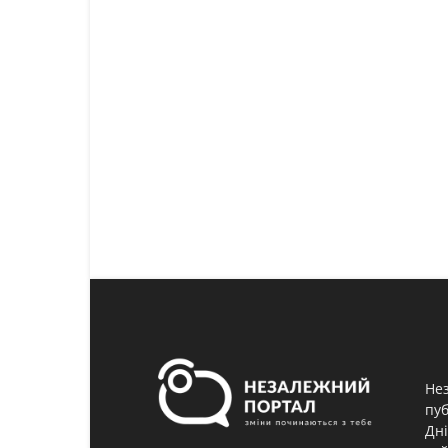
Нез
пуб
Дні