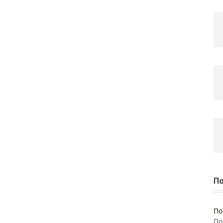
По
По
По