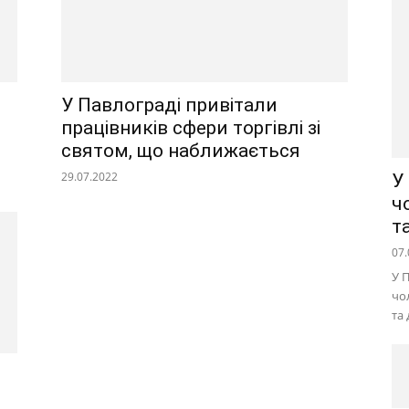
У Павлограді привітали
працівників сфери торгівлі зі
святом, що наближається
29.07.2022
У
ч
т
07.
У 
чо
та