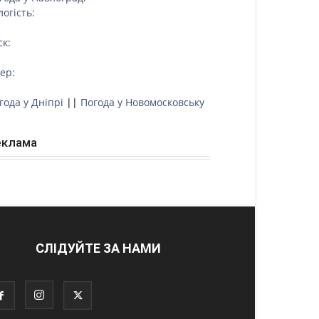
логість:
ск:
тер:
года у Дніпрі
||
Погода у Новомосковську
еклама
СЛІДУЙТЕ ЗА НАМИ