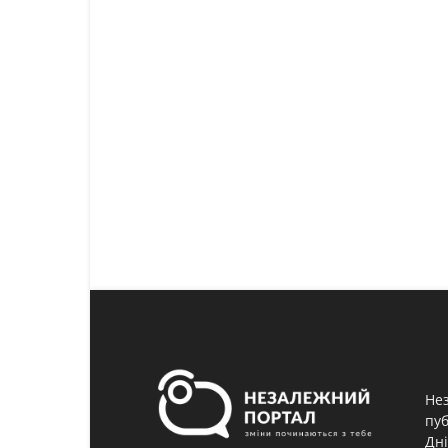
Нез
пуб
Дні