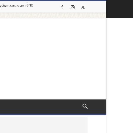
сусіди: житло для ВПО
льше новин