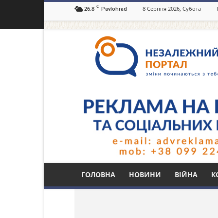
C
26.8
8 Серпня 2026, Субота
Pavlohrad
Незалежний
портал
Павлоград.dp.ua
Тег: торгівля
ГОЛОВНА
НОВИНИ
ВІЙНА
К