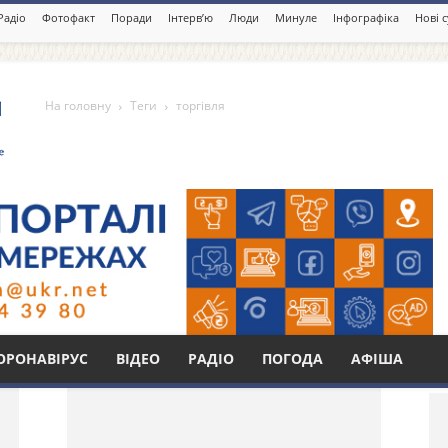
Радіо
Фотофакт
Поради
Інтерв’ю
Люди
Минуле
Інфографіка
Нові 
На головну
Теги
торгівля
Бі
ОРОНАВІРУС
ВІДЕО
РАДІО
ПОГОДА
АФІША