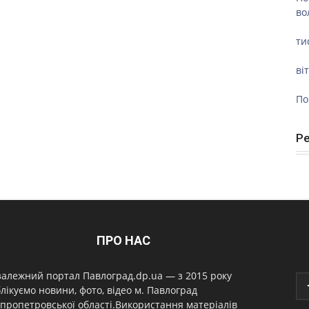
во
ти
ві
По
Р
ПРО НАС
алежний портал Павлоград.dp.ua — з 2015 року
лікуємо новини, фото, відео м. Павлоград
пропетровської області.Використання матеріалів