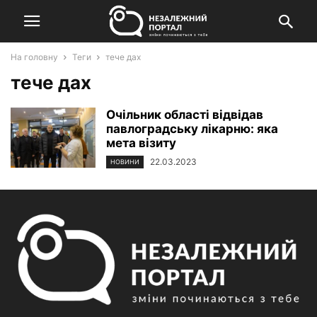
На головну
Теги
тече дах
тече дах
Очільник області відвідав
павлоградську лікарню: яка
мета візиту
22.03.2023
НОВИНИ