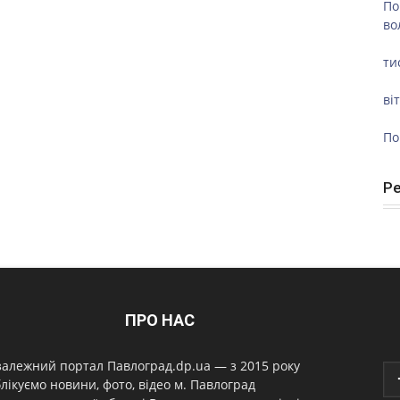
По
во
ти
ві
По
Р
ПРО НАС
алежний портал Павлоград.dp.ua — з 2015 року
лікуємо новини, фото, відео м. Павлоград