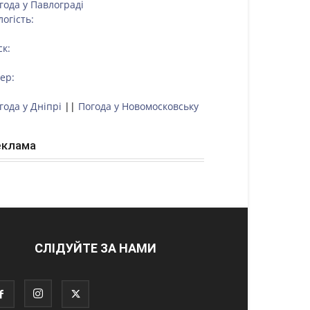
года у
Павлограді
логість:
ск:
тер:
года у Дніпрі
||
Погода у Новомосковську
еклама
СЛІДУЙТЕ ЗА НАМИ