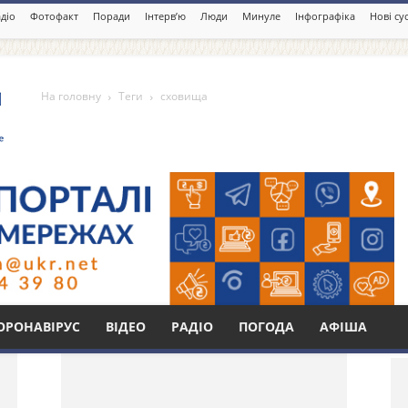
діо
Фотофакт
Поради
Інтерв’ю
Люди
Минуле
Інфографіка
Нові су
На головну
Теги
сховища
Бі
ОРОНАВІРУС
ВІДЕО
РАДІО
ПОГОДА
АФІША