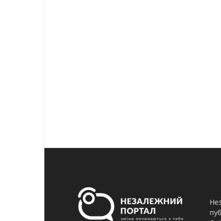
Нез
пуб