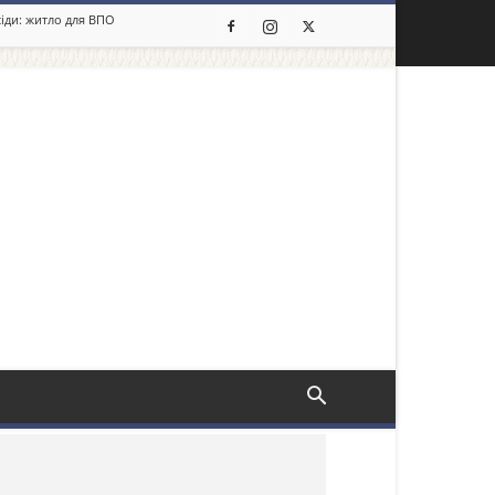
сіди: житло для ВПО
льше новин