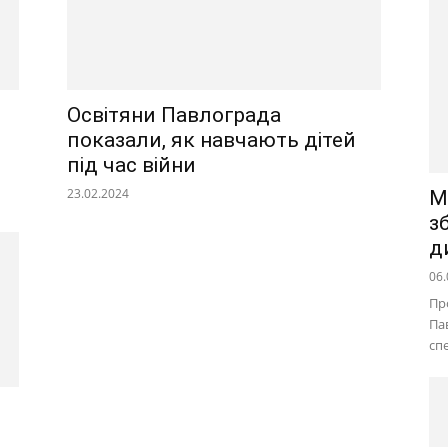
Освітяни Павлограда
показали, як навчають дітей
під час війни
23.02.2024
М
з
д
06.
Пр
Па
сп