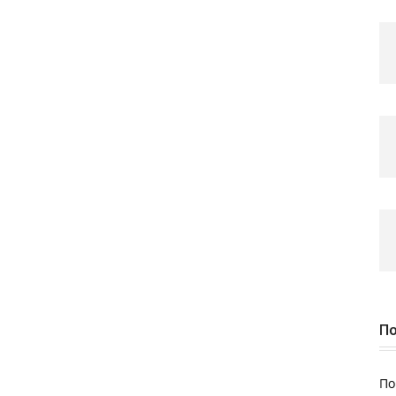
По
По