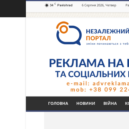
C
34
6 Серпня 2026, Четвер
Ра
Pavlohrad
Незалежний
портал
Павлоград.dp.ua
Тег: сховища
ГОЛОВНА
НОВИНИ
ВІЙНА
К