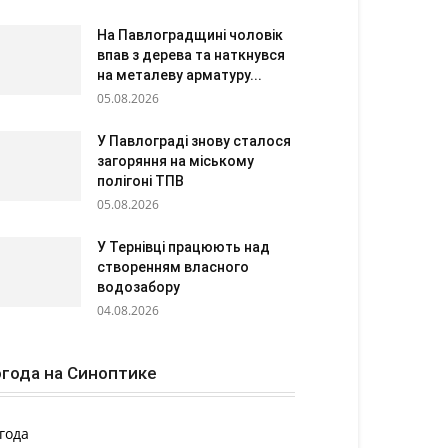
На Павлоградщині чоловік
впав з дерева та наткнувся
на металеву арматуру...
05.08.2026
У Павлограді знову сталося
загоряння на міському
полігоні ТПВ
05.08.2026
У Тернівці працюють над
створенням власного
водозабору
04.08.2026
года на Синоптике
года