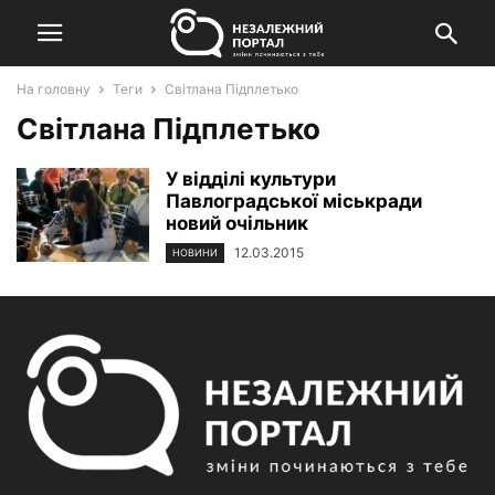
На головну
Теги
Світлана Підплетько
Світлана Підплетько
У відділі культури
Павлоградської міськради
новий очільник
12.03.2015
НОВИНИ