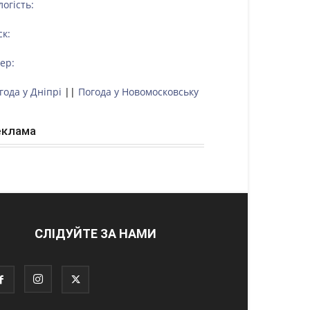
логість:
ск:
тер:
года у Дніпрі
||
Погода у Новомосковську
еклама
СЛІДУЙТЕ ЗА НАМИ