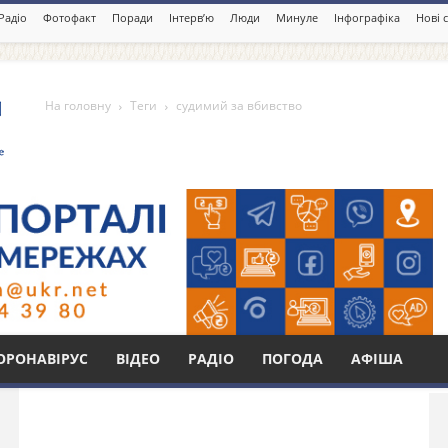
Радіо
Фотофакт
Поради
Інтерв’ю
Люди
Минуле
Інфографіка
Нові 
На головну
Теги
судимий за вбивство
вство
Бі
ОРОНАВІРУС
ВІДЕО
РАДІО
ПОГОДА
АФІША