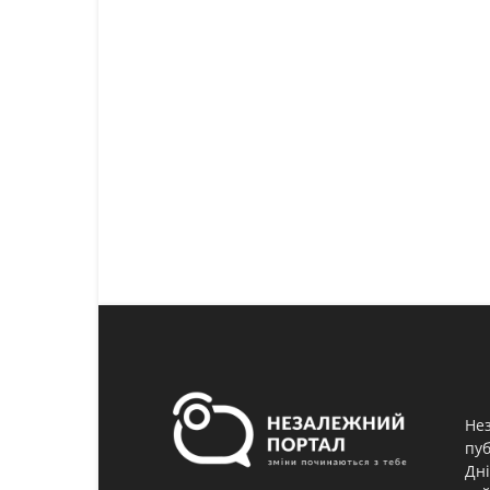
Нез
пуб
Дні