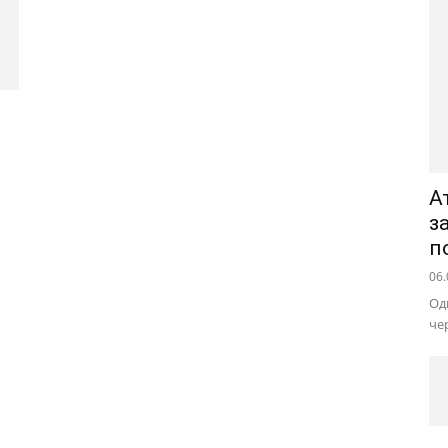
А
з
п
06.
Од
че