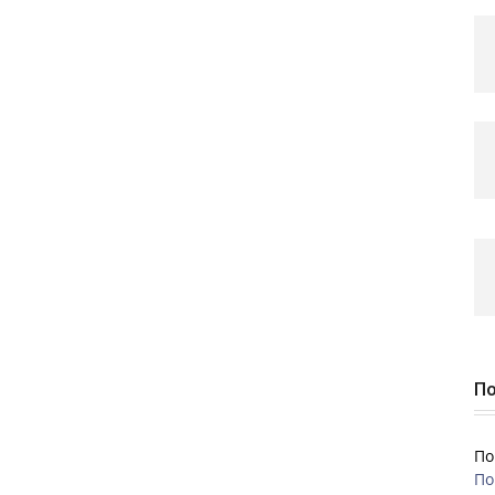
По
По
По