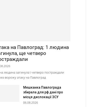
така на Павлоград: 1 людина
агинула, ще четверо
остраждали
08.2026
на людина загинула і четверо постраждали
рез ворожу атаку на Павлоград
Мешканка Павлограда
збирала для рф дані про
місця дислокації ЗСУ
06.08.2026