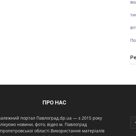
во
ти
ві
По
Р
ПРО НАС
алежний портал Павлоград.dp.ua — з 2015 року
лікуємо новини, фото, відео м. Павлоград
пропетровської області.Використання матеріалів