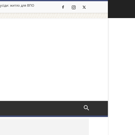
сусіди: житло для ВПО
льше новин