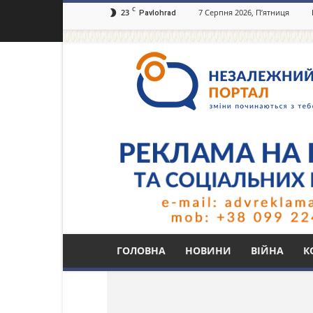
C
23
7 Серпня 2026, П’ятниця
Pavlohrad
Незалежний
портал
Павлоград.dp.ua
Тег: судимий за вби
ГОЛОВНА
НОВИНИ
ВІЙНА
К