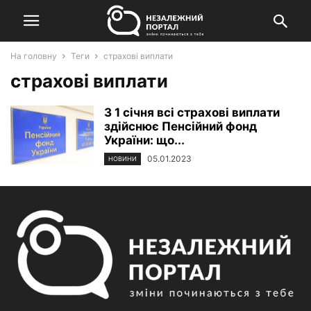
На головну
Теги
страхові виплати
страхові виплати
З 1 січня всі страхові виплати
здійснює Пенсійний фонд
України: що...
05.01.2023
НОВИНИ