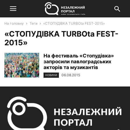
На головну
Теги
«СТОПУДІВКА TURBOta FEST-2015»
«СТОПУДІВКА TURBOta FEST-
2015»
На фестиваль «Стопудівка»
запросили павлоградських
акторів та музикантів
06.08.2015
НОВИНИ