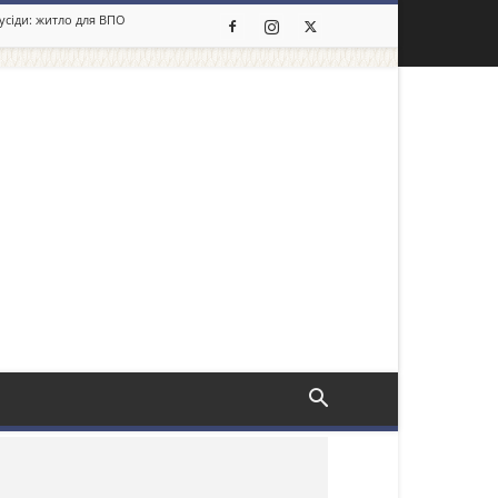
сусіди: житло для ВПО
льше новин