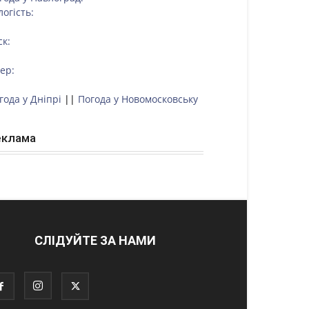
логість:
ск:
тер:
года у Дніпрі
||
Погода у Новомосковську
еклама
СЛІДУЙТЕ ЗА НАМИ