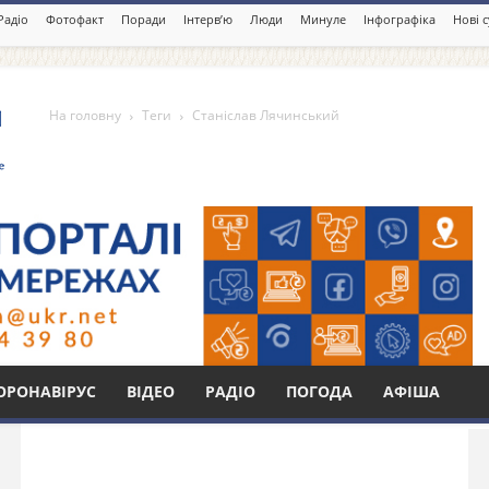
Радіо
Фотофакт
Поради
Інтерв’ю
Люди
Минуле
Інфографіка
Нові 
На головну
Теги
Станіслав Лячинський
инський
Бі
ОРОНАВІРУС
ВІДЕО
РАДІО
ПОГОДА
АФІША