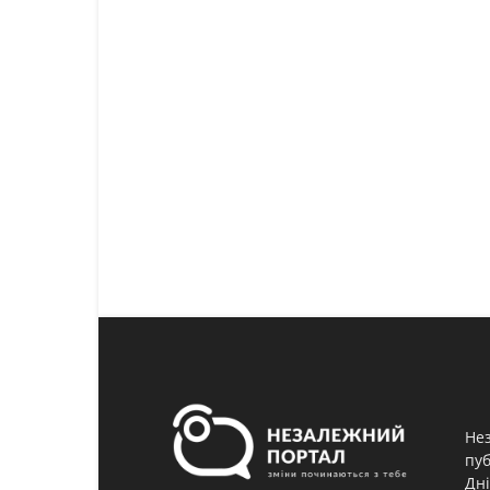
Нез
пуб
Дні