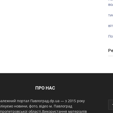
во
ти
ві
По
Р
ПРО НАС
алежний портал Павлоград.dp.ua — з 2015 року
лікуємо новини, фото, відео м. Павлоград
пропетровської області.Використання матеріалів