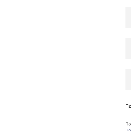
По
По
По