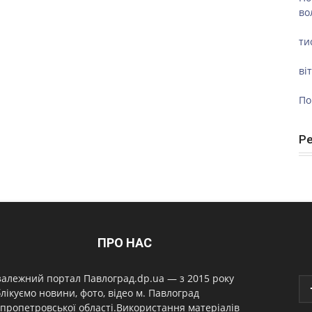
во
ти
ві
По
Р
ПРО НАС
алежний портал Павлоград.dp.ua — з 2015 року
лікуємо новини, фото, відео м. Павлоград
пропетровської області.Використання матеріалів