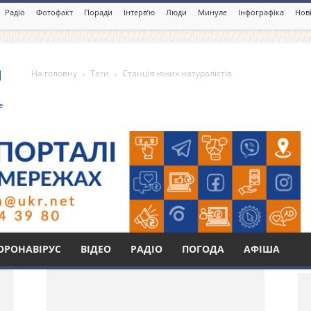
Радіо
Фотофакт
Поради
Інтерв’ю
Люди
Минуле
Інфографіка
Нові
На головну
Теги
Станція юних натуралістів
атуралістів
Бі
ОРОНАВІРУС
ВІДЕО
РАДІО
ПОГОДА
АФІША