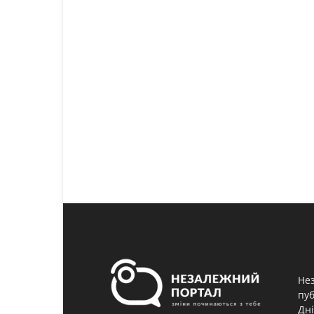
Нез
пуб
Дні