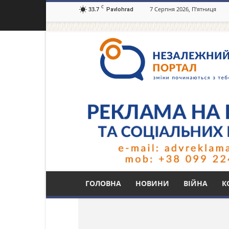
C
33.7
7 Серпня 2026, П’ятниця
Pavlohrad
Незалежний
портал
Павлоград.dp.ua
Тег: Станція юних н
ГОЛОВНА
НОВИНИ
ВІЙНА
К