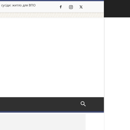
 сусіди: житло для ВПО
льше новин