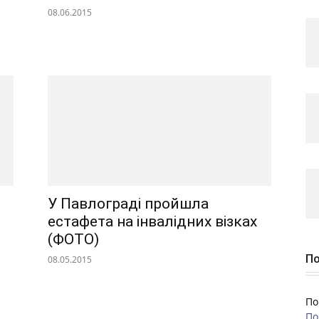
08.06.2015
У Павлограді пройшла
естафета на інвалідних візках
(ФОТО)
По
08.05.2015
По
По