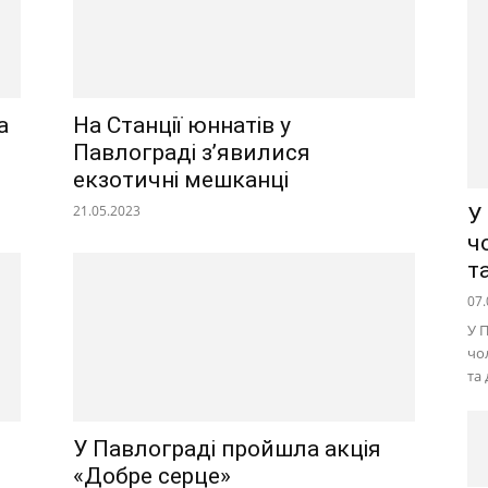
а
На Станції юннатів у
Павлограді з’явилися
екзотичні мешканці
21.05.2023
У
ч
т
07.
У 
чо
та
У Павлограді пройшла акція
«Добре серце»