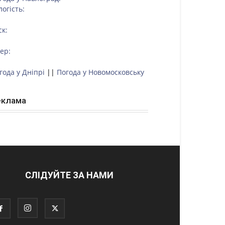
логість:
ск:
тер:
года у Дніпрі
||
Погода у Новомосковську
еклама
СЛІДУЙТЕ ЗА НАМИ