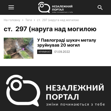
На головну
Теги
ст. 297 (наруга над могилою
ст. 297 (наруга над могилою
У Павлограді шукач металу
зруйнував 20 могил
01.09.2022
КРИМІНАЛ