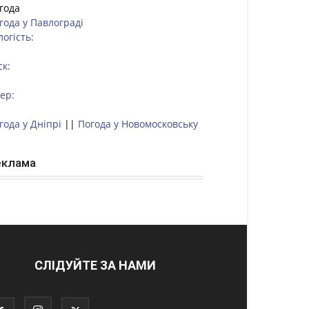
года
года у
Павлограді
логість:
ск:
тер:
года у Дніпрі
||
Погода у Новомосковську
еклама
СЛІДУЙТЕ ЗА НАМИ