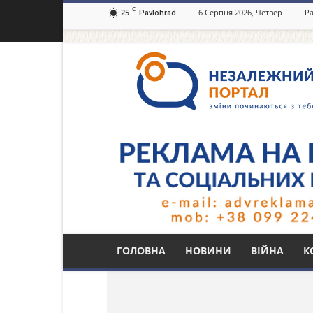
C
25
6 Серпня 2026, Четвер
Ра
Pavlohrad
Незалежний
портал
Павлоград.dp.ua
Тег: средства «єПі
ГОЛОВНА
НОВИНИ
ВІЙНА
К