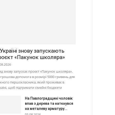
 Україні знову запускають
роєкт «Пакунок школяра»
08.2026
яд знову запускає проєкт «Пакунок школяра».
 грошова допомога в розмірі 5000 гривень для
жного першокласника, який проживає в
раїні, щоб підтримати сімейні бюджети
На Павлоградщині чоловік
впав з дерева та наткнувся
на металеву арматуру...
05.08.2026