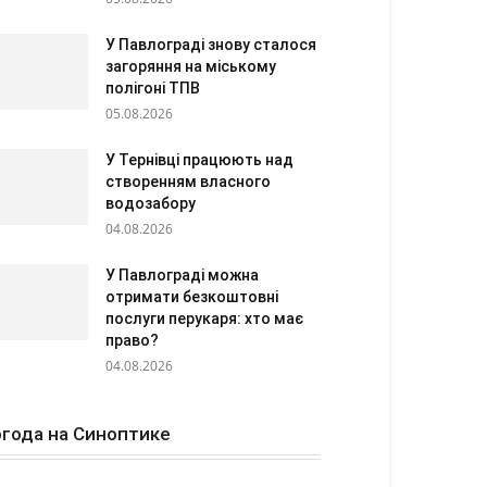
У Павлограді знову сталося
загоряння на міському
полігоні ТПВ
05.08.2026
У Тернівці працюють над
створенням власного
водозабору
04.08.2026
У Павлограді можна
отримати безкоштовні
послуги перукаря: хто має
право?
04.08.2026
года на Синоптике