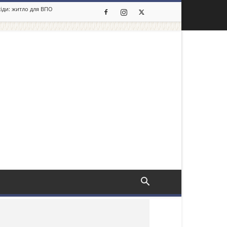
сіди: житло для ВПО
льше новин