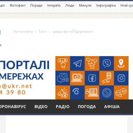
діо
Фотофакт
Поради
Інтерв’ю
Люди
Минуле
Інфографіка
Нові су
На головну
Теги
средства «єПідтримки»
дтримки»
Бі
ОРОНАВІРУС
ВІДЕО
РАДІО
ПОГОДА
АФІША