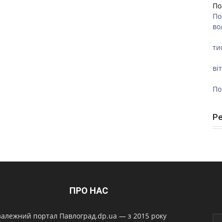
По
По
во
ти
ві
По
Р
ПРО НАС
алежний портал Павлоград.dp.ua — з 2015 року