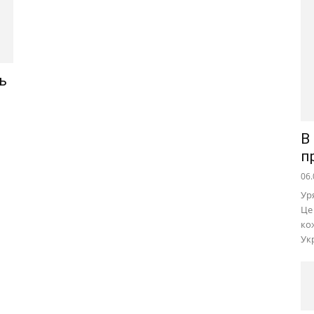
ь
В
п
06.
Ур
Це
ко
Ук