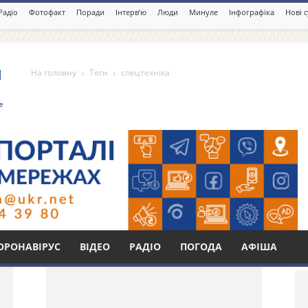
Радіо
Фотофакт
Поради
Інтерв’ю
Люди
Минуле
Інфографіка
Нові 
На головну
Теги
спецтехніка
Бі
ОРОНАВІРУС
ВІДЕО
РАДІО
ПОГОДА
АФІША