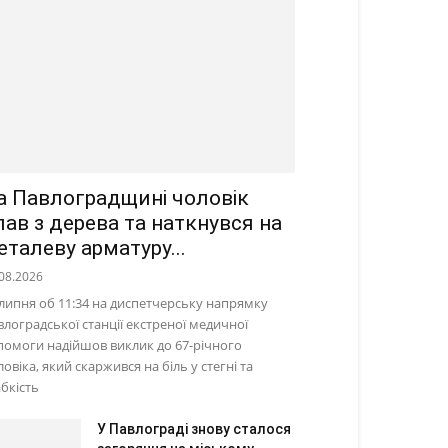
а Павлоградщині чоловік
пав з дерева та наткнувся на
еталеву арматуру...
08.2026
 липня об 11:34 на диспетчерську напрямку
влоградської станції екстреної медичної
помоги надійшов виклик до 67-річного
овіка, який скаржився на біль у стегні та
абкість
У Павлограді знову сталося