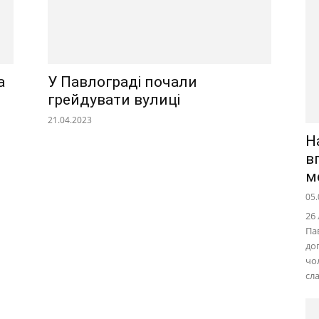
а
У Павлограді почали
грейдувати вулиці
21.04.2023
Н
в
м
05.
26
Па
до
чол
сл