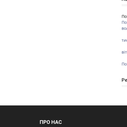
По
По
во
ти
ві
По
Р
ПРО НАС