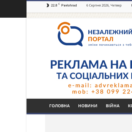
C
22.8
6 Серпня 2026, Четвер
Pavlohrad
Незалежний
портал
Павлоград.dp.ua
Тег: спецтехніка
ГОЛОВНА
НОВИНИ
ВІЙНА
К