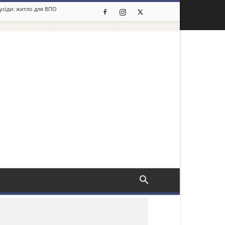
сусіди: житло для ВПО
льше новин