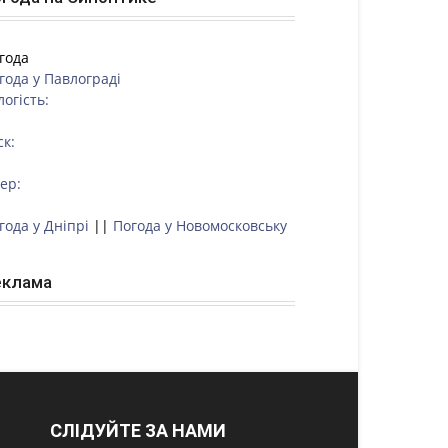
года
года у
Павлограді
логість:
ск:
тер:
года у Дніпрі
||
Погода у Новомосковську
еклама
СЛІДУЙТЕ ЗА НАМИ