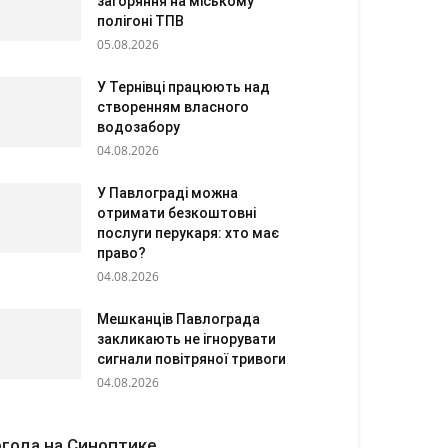
загоряння на міському
полігоні ТПВ
05.08.2026
У Тернівці працюють над
створенням власного
водозабору
04.08.2026
У Павлограді можна
отримати безкоштовні
послуги перукаря: хто має
право?
04.08.2026
Мешканців Павлограда
закликають не ігнорувати
сигнали повітряної тривоги
04.08.2026
года на Синоптике