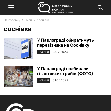
На головну
Теги
соснівка
соснівка
У Павлограді обиратимуть
перевізника на Соснівку
28.12.2023
НОВИНИ
У Павлограді назбирали
гігантських грибів (ФОТО)
31.05.2022
НОВИНИ