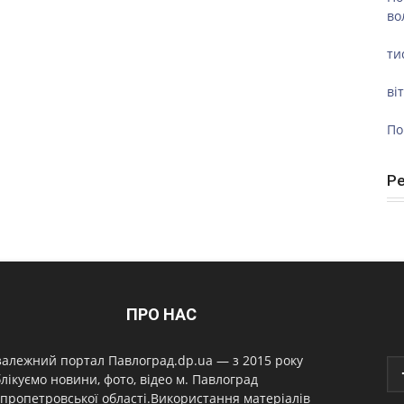
во
ти
ві
По
Р
ПРО НАС
алежний портал Павлоград.dp.ua — з 2015 року
лікуємо новини, фото, відео м. Павлоград
пропетровської області.Використання матеріалів