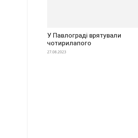
У Павлограді врятували
чотирилапого
27.08.2023