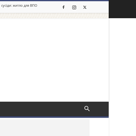
 сусіди: житло для ВПО
льше новин