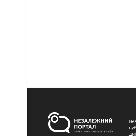
Нез
пуб
Дні