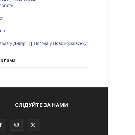
логість:
ск:
тер:
года у Дніпрі
||
Погода у Новомосковську
еклама
СЛІДУЙТЕ ЗА НАМИ