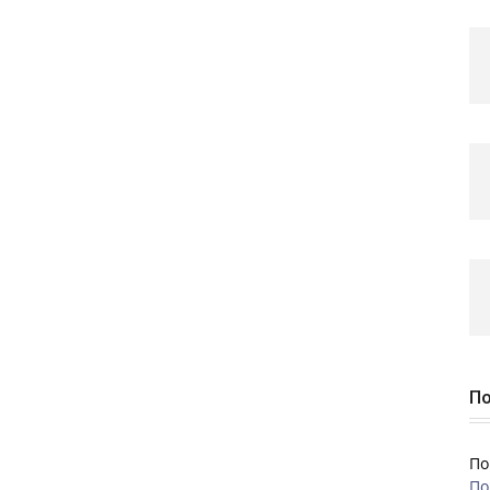
По
По
По