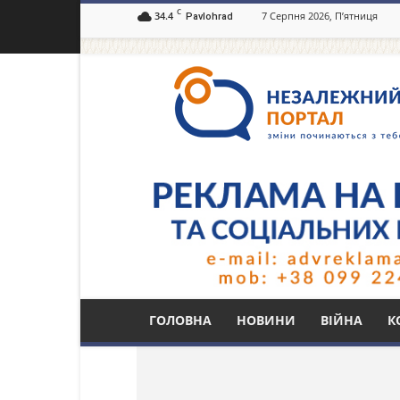
C
34.4
7 Серпня 2026, П’ятниця
Pavlohrad
Незалежний
портал
Павлоград.dp.ua
Тег: собачка
ГОЛОВНА
НОВИНИ
ВІЙНА
К