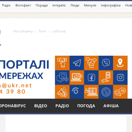
Радіо
Фотофакт
Поради
Інтерв’ю
Люди
Минуле
Інфографіка
Нові
На головну
Теги
собачка
Бі
ОРОНАВІРУС
ВІДЕО
РАДІО
ПОГОДА
АФІША