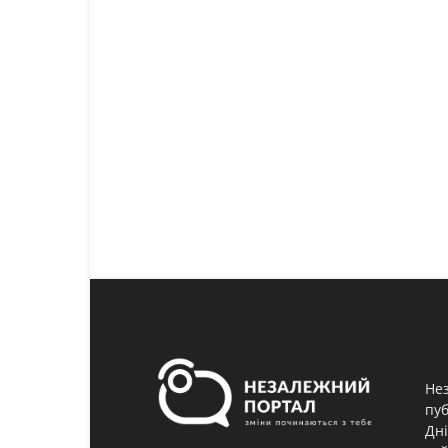
Нез
пуб
Дні