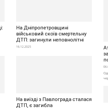
і:
На Дніпропетровщині
військовий скоїв смертельну
ДТП: загинули неповнолітні
16.12.2025
А
з
п
06.
Од
че
На виїзді з Павлограда сталася
ДТП, є загибла