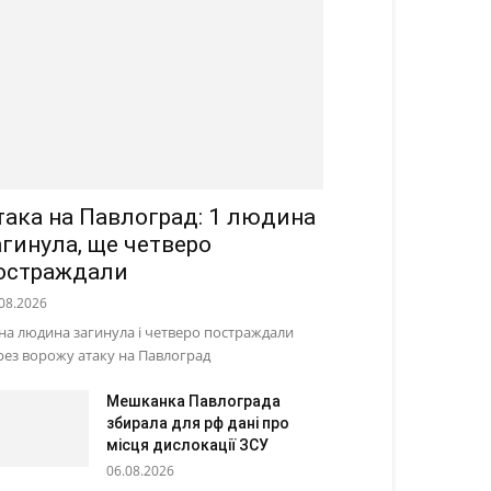
така на Павлоград: 1 людина
агинула, ще четверо
остраждали
08.2026
на людина загинула і четверо постраждали
рез ворожу атаку на Павлоград
Мешканка Павлограда
збирала для рф дані про
місця дислокації ЗСУ
06.08.2026