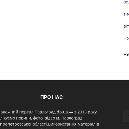
во
ти
ві
По
Р
ПРО НАС
алежний портал Павлоград.dp.ua — з 2015 року
лікуємо новини, фото, відео м. Павлоград
пропетровської області.Використання матеріалів