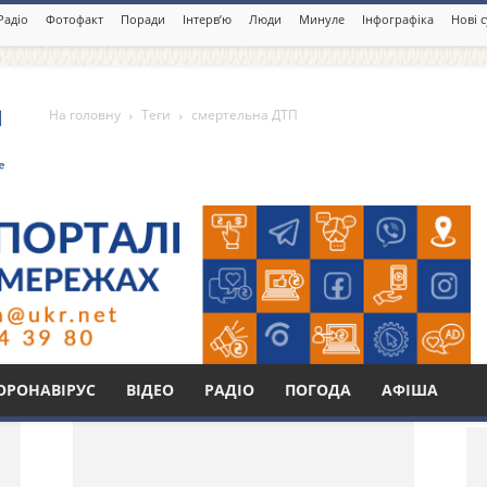
Радіо
Фотофакт
Поради
Інтерв’ю
Люди
Минуле
Інфографіка
Нові 
На головну
Теги
смертельна ДТП
П
Бі
ОРОНАВІРУС
ВІДЕО
РАДІО
ПОГОДА
АФІША