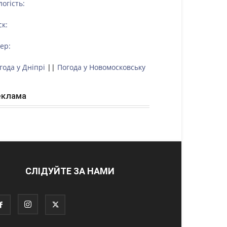
логість:
ск:
тер:
года у Дніпрі
||
Погода у Новомосковську
еклама
СЛІДУЙТЕ ЗА НАМИ