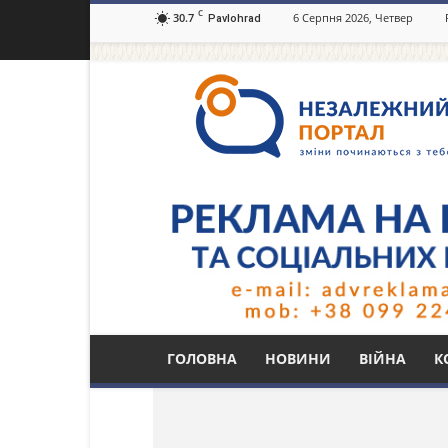
C
30.7
6 Серпня 2026, Четвер
Pavlohrad
Незалежний
портал
Павлоград.dp.ua
Тег: смертельна ДТ
ГОЛОВНА
НОВИНИ
ВІЙНА
К