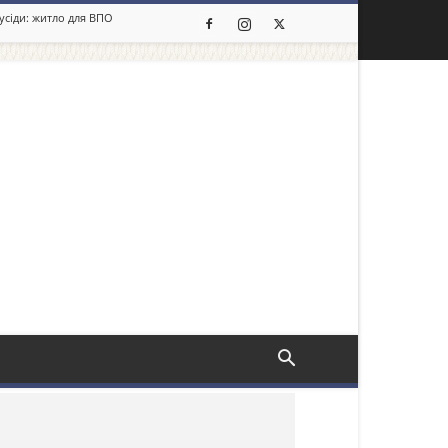
сусіди: житло для ВПО
льше новин