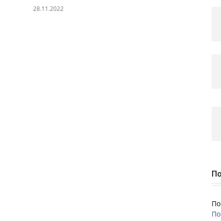
28.11.2022
По
По
По