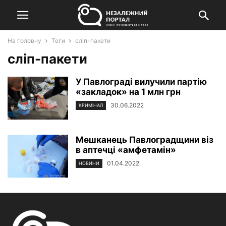
На головну
Теги
сліп-пакети
сліп-пакети
У Павлограді вилучили партію
«закладок» на 1 млн грн
30.06.2022
КРИМІНАЛ
Мешканець Павлоградщини віз
в аптечці «амфетамін»
01.04.2022
НОВИНИ