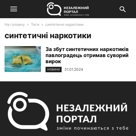
На головну
Теги
синтетичні наркотики
синтетичні наркотики
За збут синтетичних наркотиків
павлоградець отримав суворий
вирок
31.01.2024
НОВИНИ