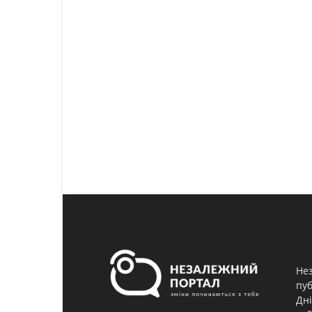
Нез
пуб
Дні