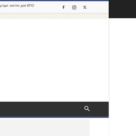
сусіди: житло для ВПО
льше новин