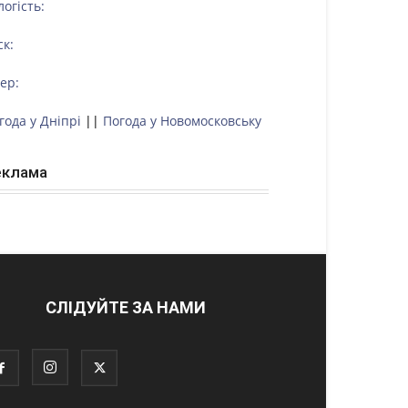
логість:
ск:
тер:
года у Дніпрі
||
Погода у Новомосковську
еклама
СЛІДУЙТЕ ЗА НАМИ