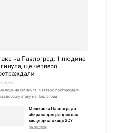
така на Павлоград: 1 людина
агинула, ще четверо
остраждали
08.2026
на людина загинула і четверо постраждали
рез ворожу атаку на Павлоград
Мешканка Павлограда
збирала для рф дані про
місця дислокації ЗСУ
06.08.2026