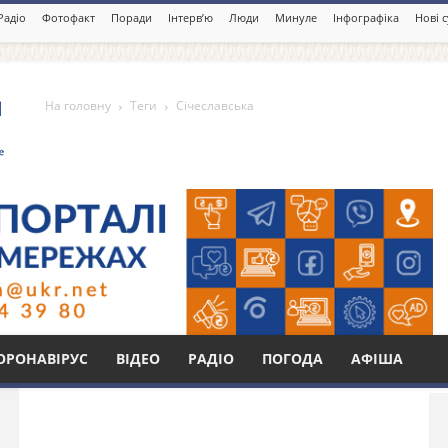
Радіо
Фотофакт
Поради
Інтерв’ю
Люди
Минуле
Інфографіка
Нові 
На головну
Теги
Січеславська
Бі
ОРОНАВІРУС
ВІДЕО
РАДІО
ПОГОДА
АФІША