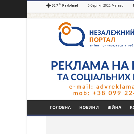
C
36.7
6 Серпня 2026, Четвер
Pavlohrad
Незалежний
портал
Павлоград.dp.ua
Тег: Січеславська
ГОЛОВНА
НОВИНИ
ВІЙНА
К