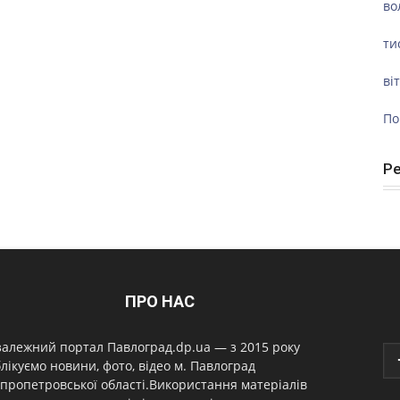
во
ти
ві
По
Р
ПРО НАС
алежний портал Павлоград.dp.ua — з 2015 року
лікуємо новини, фото, відео м. Павлоград
пропетровської області.Використання матеріалів