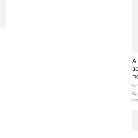
А
з
п
06.
Од
че