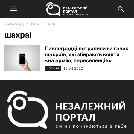
На головну
Теги
шахраі
шахраі
Павлоградці потрапили на гачок
шахраїв, які збирають кошти
«на армію, переселенців»
13.04.2022
НОВИНИ