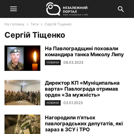
На головну
Теги
Сергій Тіщенко
Сергій Тіщенко
На Павлоградщині поховали
командира танка Миколу Липу
08.03.2023
НОВИНИ
Директор КП «Муніципальна
варта» Павлограда отримав
орден «За мужність»
03.01.2023
НОВИНИ
Нагородили п’ятьох
павлоградських депутатів, які
зараз в ЗСУ і ТРО