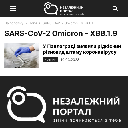
На головну
Теги
SARS-CoV-2 Omicron – XBB.1.9
SARS-CoV-2 Omicron – XBB.1.9
У Павлограді виявили рідкісний
різновид штаму коронавірусу
10.03.2023
НОВИНИ