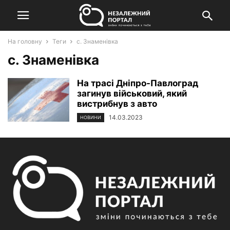
На головну
Теги
с. Знаменівка
с. Знаменівка
На трасі Дніпро-Павлоград
загинув військовий, який
вистрибнув з авто
14.03.2023
НОВИНИ