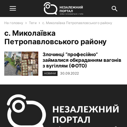
На головну
Теги
с. Миколаївка Петропавловського району
с. Миколаївка
Петропавловського району
Злочинці “професійно”
займалися обкраданням вагонів
з вугіллям (ФОТО)
30.09.2022
НОВИНИ