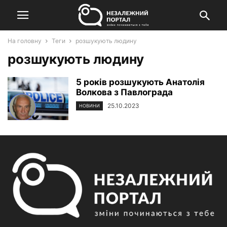
На головну
Теги
розшукують людину
розшукують людину
5 років розшукують Анатолія
Волкова з Павлограда
25.10.2023
НОВИНИ