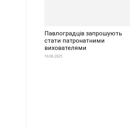
Павлоградців запрошують
стати патронатними
вихователями
10.06.2025