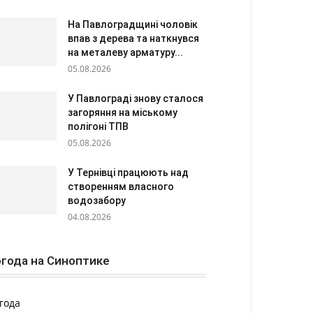
На Павлоградщині чоловік
впав з дерева та наткнувся
на металеву арматуру...
05.08.2026
У Павлограді знову сталося
загоряння на міському
полігоні ТПВ
05.08.2026
У Тернівці працюють над
створенням власного
водозабору
04.08.2026
года на Синоптике
года