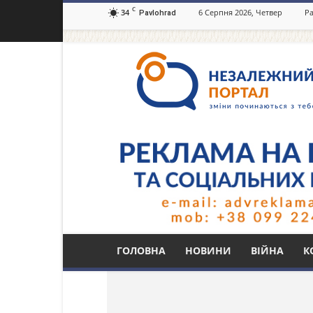
C
34
6 Серпня 2026, Четвер
Ра
Pavlohrad
Незалежний
портал
Павлоград.dp.ua
Тег: родинний зати
ГОЛОВНА
НОВИНИ
ВІЙНА
К