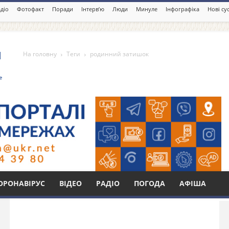
діо
Фотофакт
Поради
Інтерв’ю
Люди
Минуле
Інфографіка
Нові су
На головну
Теги
родинний затишок
шок
Бі
ОРОНАВІРУС
ВІДЕО
РАДІО
ПОГОДА
АФІША