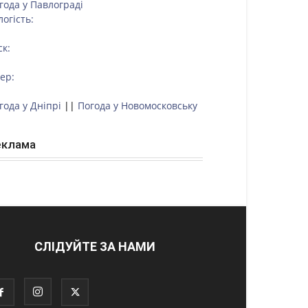
года у
Павлограді
логість:
ск:
тер:
года у Дніпрі
||
Погода у Новомосковську
еклама
СЛІДУЙТЕ ЗА НАМИ