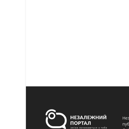
Нез
пуб