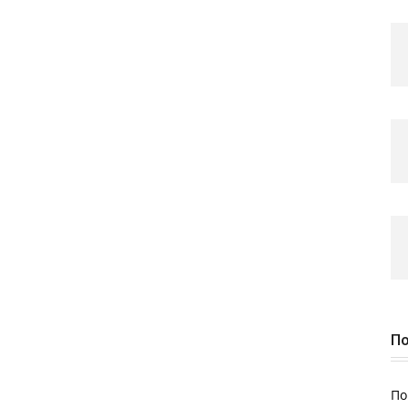
По
По