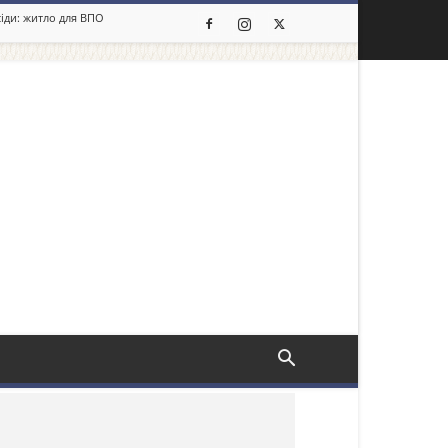
сіди: житло для ВПО
льше новин