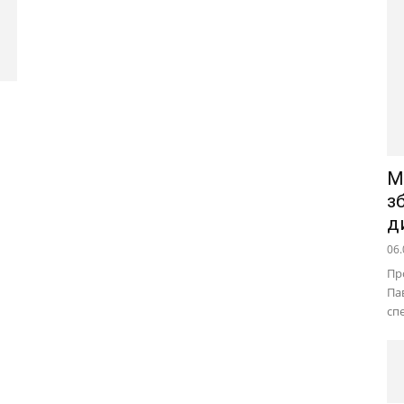
М
з
д
06.
Пр
Па
сп