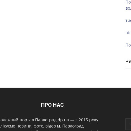
По
во
ти
ві
По
Р
ПРО НАС
алежний портал Павлоград.dp.ua — з 2015 року
лікуємо новини, фото, відео м. Павлоград