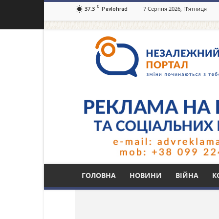
C
37.3
7 Серпня 2026, П’ятниця
Pavlohrad
Незалежний
портал
Павлоград.dp.ua
Тег: родина
ГОЛОВНА
НОВИНИ
ВІЙНА
К