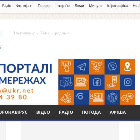
Радіо
Фотофакт
Поради
Інтерв’ю
Люди
Минуле
Інфографіка
Нові
На головну
Теги
родина
Бі
ОРОНАВІРУС
ВІДЕО
РАДІО
ПОГОДА
АФІША