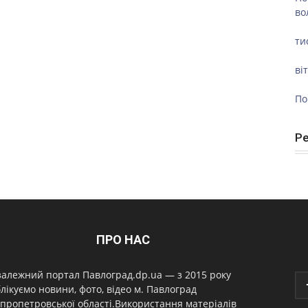
во
ти
ві
По
Р
ПРО НАС
алежний портал Павлоград.dp.ua — з 2015 року
лікуємо новини, фото, відео м. Павлоград
пропетровської області.Використання матеріалів