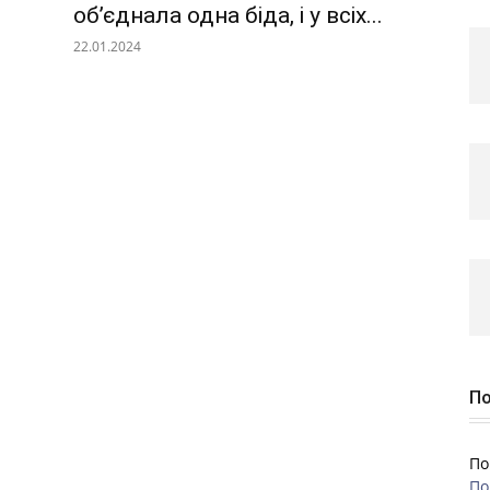
об’єднала одна біда, і у всіх...
22.01.2024
По
По
По