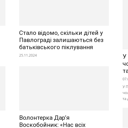
Стало відомо, скільки дітей у
Павлограді залишаються без
батьківського піклування
25.11.2024
У
ч
т
07.
У 
чо
та
Волонтерка Дар’я
Воскобойник: «Нас всіх