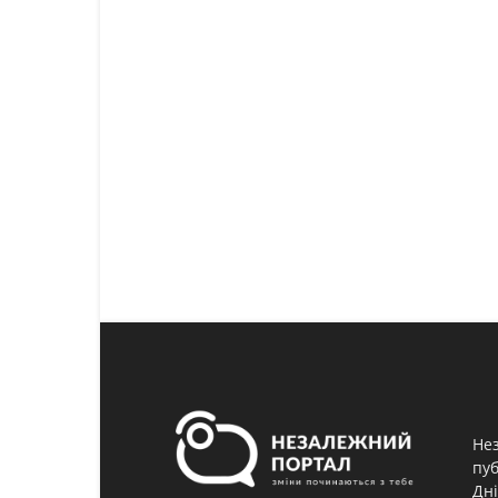
Нез
пуб
Дні