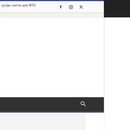
 сусіди: житло для ВПО
льше новин