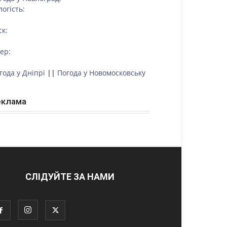
логість:
ск:
тер:
года у Дніпрі
||
Погода у Новомосковську
еклама
СЛІДУЙТЕ ЗА НАМИ