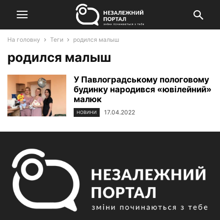
На головну
Теги
родился малыш
родился малыш
У Павлоградському пологовому
будинку народився «ювілейний»
малюк
17.04.2022
НОВИНИ