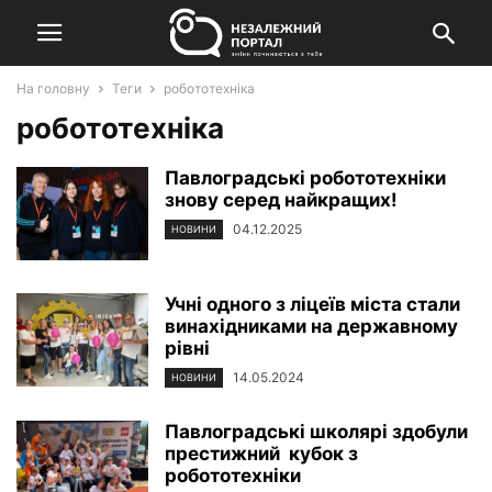
На головну
Теги
робототехніка
робототехніка
Павлоградські робототехніки
знову серед найкращих!
04.12.2025
НОВИНИ
Учні одного з ліцеїв міста стали
винахідниками на державному
рівні
14.05.2024
НОВИНИ
Павлоградські школярі здобули
престижний кубок з
робототехніки