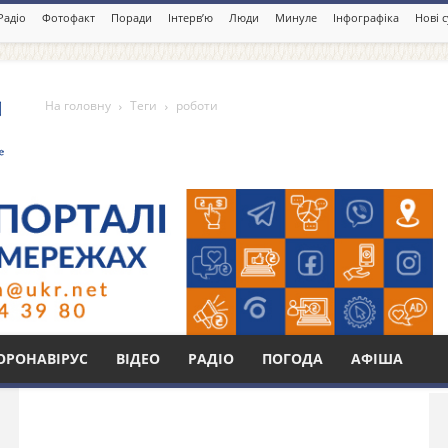
Радіо
Фотофакт
Поради
Інтерв’ю
Люди
Минуле
Інфографіка
Нові 
На головну
Теги
роботи
Бі
ОРОНАВІРУС
ВІДЕО
РАДІО
ПОГОДА
АФІША