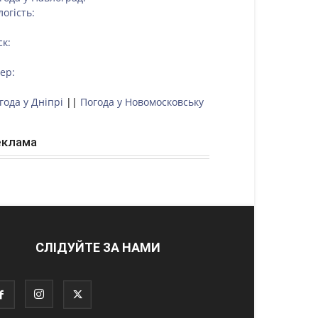
логість:
ск:
тер:
года у Дніпрі
||
Погода у Новомосковську
еклама
СЛІДУЙТЕ ЗА НАМИ