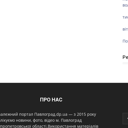
во
ти
ві
По
Р
ПРО НАС
алежний портал Павлоград.dp.ua — з 2015 року
лікуємо новини, фото, відео м. Павлоград
пропетровської області.Використання матеріалів