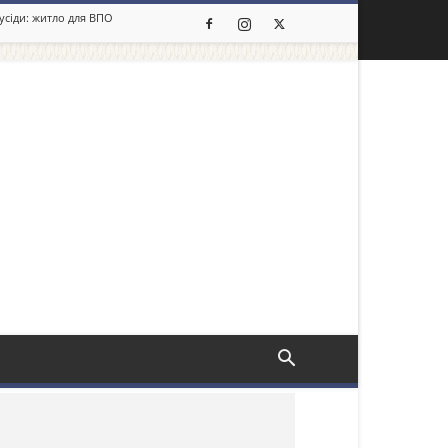
сусіди: житло для ВПО
льше новин