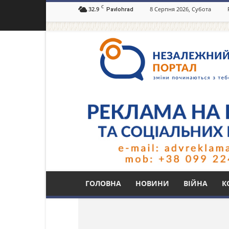
C
32.9
8 Серпня 2026, Субота
Pavlohrad
Незалежний
портал
Павлоград.dp.ua
Тег: роботи
ГОЛОВНА
НОВИНИ
ВІЙНА
К