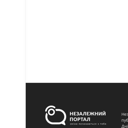
Нез
пуб
Дні