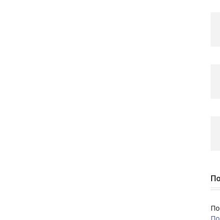
По
По
По