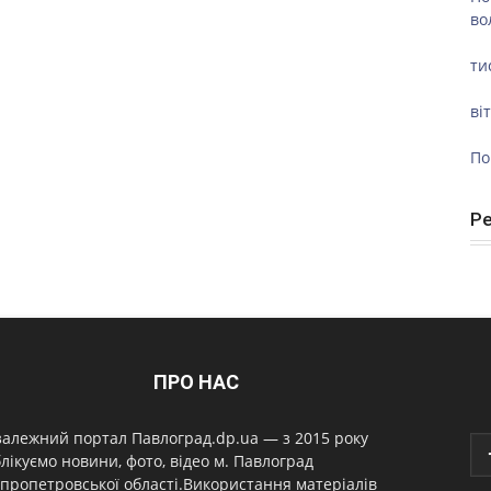
во
ти
ві
По
Р
ПРО НАС
алежний портал Павлоград.dp.ua — з 2015 року
лікуємо новини, фото, відео м. Павлоград
пропетровської області.Використання матеріалів