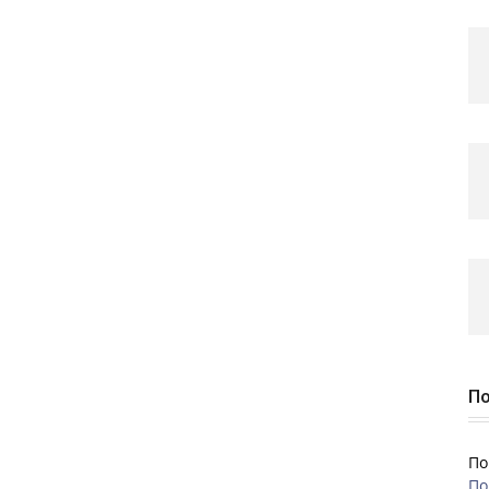
По
По
По