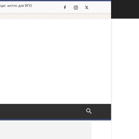
сіди: житло для ВПО
льше новин