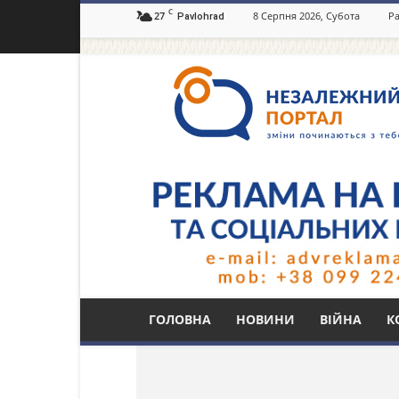
C
27
8 Серпня 2026, Субота
Ра
Pavlohrad
Незалежний
портал
Павлоград.dp.ua
Тег: ректы в Днепре
ГОЛОВНА
НОВИНИ
ВІЙНА
К