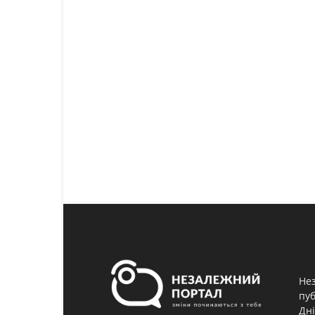
Нез
пуб
Дні