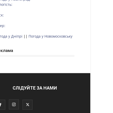
логість:
ск:
тер:
года у Дніпрі
||
Погода у Новомосковську
еклама
СЛІДУЙТЕ ЗА НАМИ