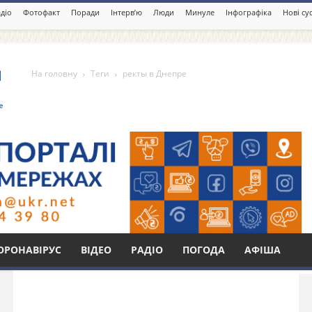
діо
Фотофакт
Поради
Інтерв’ю
Люди
Минуле
Інфографіка
Нові су
На головну
Теги
ректы в Днепре
Бі
ОРОНАВІРУС
ВІДЕО
РАДІО
ПОГОДА
АФІША