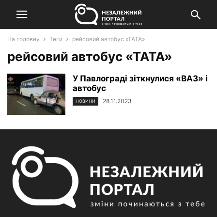
На головну
Теги
рейсовий автобус «ТАТА»
рейсовий автобус «ТАТА»
У Павлограді зіткнулися «ВАЗ» і
автобус
28.11.2023
НОВИНИ